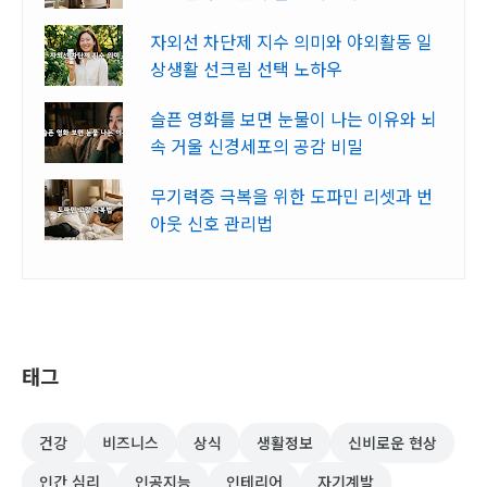
자외선 차단제 지수 의미와 야외활동 일
상생활 선크림 선택 노하우
슬픈 영화를 보면 눈물이 나는 이유와 뇌
속 거울 신경세포의 공감 비밀
무기력증 극복을 위한 도파민 리셋과 번
아웃 신호 관리법
태그
건강
비즈니스
상식
생활정보
신비로운 현상
인간 심리
인공지능
인테리어
자기계발