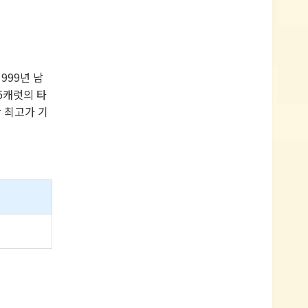
999년 남
6캐럿의 타
상 최고가 기